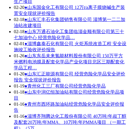
生产项目
02-20
●
山东国金化工有限公司 12万t/a离子膜烧碱生产装
置安全现状评价报告
02-18
●
山东汇丰石化集团销售有限公司 淄博第一二二加
油站改建项目
02-18
●
山东万通石油化工集团临淄金顺有限公司第三十
七加油中心 经营危险化学品…
02-01
●
淄博鑫泰石化有限公司 火炬系统改造工程 安全设
施竣工验收评价报告
01-26
●
山东东岳未来氢能材料股份有限公司 150万平方
米燃料电池膜及配套化学品产业化项目北区三期配套化
学品工程…
01-20
●
山东汇正能源有限公司 经营危险化学品安全评价
报告 安全现状评价报告
01-19
●
青州化工三厂有限公司经营危险化学品
01-18
●
山东中润亿恒加油站有限公司经营危险化学品项
目
01-16
●
青州市西环路加油站经营危险化学品安全评价报
告
01-16
●
淄博齐翔腾达化工股份有限公司 40万吨/年叔丁醇
及配套20万吨/年MMA、10万吨/年PMMA项目 （一期工
程）（5万…