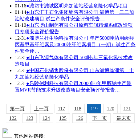
01-16
●
潍坊市潍城区明亮加油站经营危险化学品项目
01-14
●
山东汇丰石化集团销售有限公司 淄博第一二二加
油站改建项目 试生产条件安全评价报告…
01-10
●
山东博山制药有限公司原料车间精馏系统改造项
目专项安全评价报告
12-31
●
淄博兰杜生物科技有限公司 年产5000吨药用级羟
丙基甲基纤维素及20000吨纤维素项目（一期）试生产条
件安全评…
12-31
●
山东飞源气体有限公司 500吨/年三氟化氮技术改
造项目
12-31
●
中国石化销售股份有限公司 山东淄博临淄第二十
九加油站经营危险化学品
12-31
●
乐陵创利科技有限公司20000吨/年甲醇钠生产装
置MVR节能技术升级改造项目安全预评价报告…
第一页
上一页
117
118
119
120
121
122
123
124
125
126
下一页
最末页
其他网站链接: