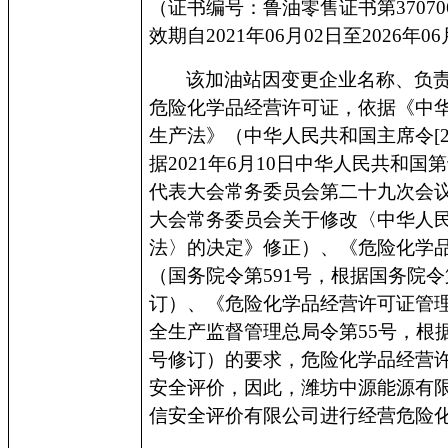
（证书编号：鲁油零售证书第
37070
效期自
2021
年
06
月
02
日至
2026
年
06
该加油站因变更企业名称、负
危险化学品经营许可证，依据《中
生产法》（中华人民共和国主席令
[
据
2021
年
6
月
10
日中华人民共和国第
代表大会常务委员会第二十九次会
大会常务委员会关于修改〈中华人
法〉的决定》修正）、《危险化学
（国务院令第
591
号，根据国务院令
订）、《危险化学品经营许可证管
全生产监督管理总局令第
55
号，根
号修订）的要求，危险化学品经营
安全评价，因此，潍坊中源能源有
信安全评价有限公司进行经营危险