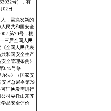
63032
号），有
月
02
日。
责人，需换发新的
华人民共和国安全
2002]
第
70
号，根
十三届全国人民
议《全国人民代表
民共和国安全生产
品安全管理条例》
第
645
号修
理办法》（国家安
据安监总局令第
79
许可证换发需进行
限公司委托山东齐
化学品安全评价。