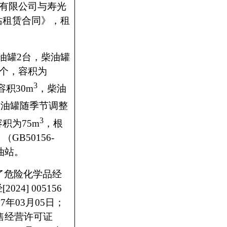
有限公司与寿光
站租赁合同》，租
油罐
2
台，柴油罐
个，容积为
3
容积
30m
，柴油
柴油罐随季节调整
3
容积为
75m
，根
》（
GB50156-
油站。
了危险化学品经
经
[2024] 005156
27
年
03
月
05
日；
售经营许可证