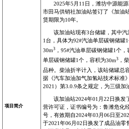
2025
年
5
月
11
日，潍坊中源能源
市田马供销社加油站签订了《加油
赁期限为
10
年。
该加油站现有
3
台储罐，其中汽
1
台，具体为
92#
汽油单层碳钢储罐
1
3
30m
，
95#
汽油单层碳钢储罐
1
个，
3
单层碳钢储罐
1
个，容积为
30m
，
品种。柴油折半计入，该站储罐总
据《汽车加油加气加氢站技术标准
2021
）第
3.0.9
条之规定，为三级加
该加油站
2024
年
01
月
22
日换发
项目简介
营许可证，证书编号为：鲁潍危化
号，有效期自
2024
年
03
月
06
日至
20
于
2021
年
06
月
02
日换发了成品油零