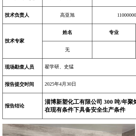
技术负责人
高亚旭
1100000
姓名
专业
技术专家
无
翟学研、史猛
现场勘查人员
2025
年
4
月
30
日
报告提交时间
淄博新塑化工有限公司 300 吨/年
报告结论
在现有条件下具备安全生产条件