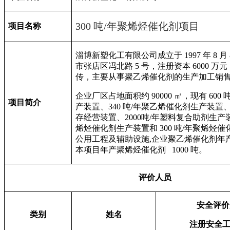
300
吨/年聚烯烃催化剂项目
项目名称
淄博新塑化工有限公司成立于
1997
年
8
月
市张店区冯北路
5
号，注册资本
6000
万元
传，主要从事聚乙烯催化剂的生产加工销
企业厂区占地面积约
90000
㎡，现有
600
项目简介
产装置、
340
吨
/
年聚乙烯催化剂生产装置
存经营装置、
2000
吨
/
年塑料复合助剂生产
烯烃催化剂生产装置和
300
吨
/
年聚烯烃催
公用工程及辅助设施
,
企业聚乙烯催化剂年
本项目年产聚烯烃催化剂
1000
吨。
评价人员
安全评价
类别
姓名
注册安全